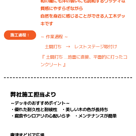
和の趣にも洋の装いにも調和するウッディな
質感にやすらぎながら
自然を身近に感じることができる人工木デッ
キです
施工過程：
～ 作業過程 ～
土間打ち → レストステージ取付け
『 土間打ち …地面に直接、平面的に打ったコ
ンクリート 』
弊社施工担当より
～デッキのおすすめポイント～
・優れた耐久性と耐候性 ・美しい木の色が長持ち
・腐食やシロアリの心配いらず ・メンテナンスが簡単
唐津まどドア広場