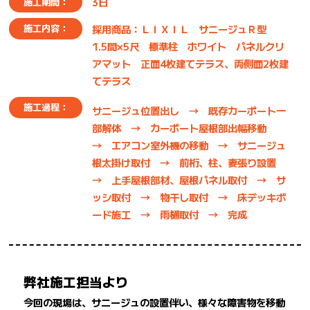
3日
施工期間：
採用商品：ＬＩＸＩＬ サニージュＲ型
施工内容：
1.5間×5尺 標準柱 ホワイト パネルクリ
アマット 正面4枚建てテラス、両側面2枚建
てテラス
施工過程：
サニージュ位置出し → 既存カーポート一
部解体 → カーポート屋根部出幅移動
→ エアコン室外機の移動 → サニージュ
根太掛け取付 → 前桁、柱、妻張り設置
→ 上手屋根部材、屋根パネル取付 → サ
ッシ取付 → 物干し取付 → 床デッキボ
ード施工 → 雨樋取付 → 完成
弊社施工担当より
今回の現場は、サニージュの設置伴い、様々な障害物を移動