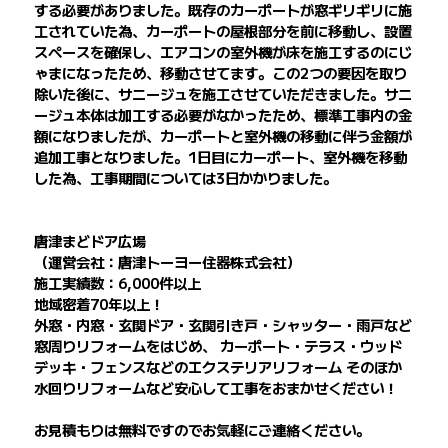
する必要がありました。既存のカーポートが窓ギリギリに施
工されていた為、カーポートの屋根部分を前に移動し、設置
スペースを確保し、エアコンの室外機が床を施工するのにじ
ゃまになったため、移動させてます。この2つの要因を取り
除いた後に、サニージュを施工させていただきました。サニ
ージュ本体は加工する必要がなかったため、標準工事内の金
額になりましたが、カーポートと室外機の移動に伴う金額が
追加工事となりました。1日目にカーポート、室外機を移動
した為、工事期間については3日かかりました。
唐津まどドア広場
（運営会社：唐津トーヨー住器株式会社）
施工実績数：6,000件以上
地域密着70年以上！
外窓・内窓・玄関ドア・玄関引き戸・シャッター・雨戸など
窓周りリフォームをはじめ、 カーポート・テラス・ウッド
デッキ・フェンスなどのエクステリアリフォーム そのほか
水回りリフォームなど安心して工事をおまかせください！
お見積もりは無料ですのでお気軽にご連絡ください。