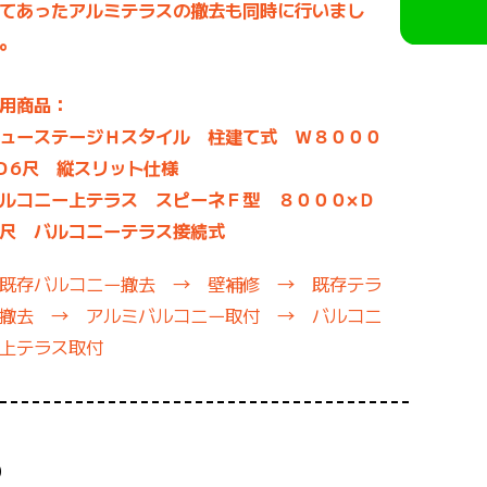
てあったアルミテラスの撤去も同時に行いまし
。
用商品：
ューステージＨスタイル 柱建て式 Ｗ８０００
Ｄ6尺 縦スリット仕様
ルコニー上テラス スピーネＦ型 ８０００×Ｄ
尺 バルコニーテラス接続式
既存バルコニー撤去 → 壁補修 → 既存テラ
撤去 → アルミバルコニー取付 → バルコニ
上テラス取付
り