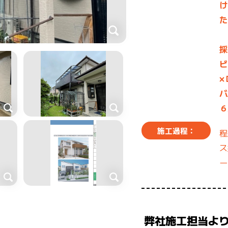
け
た
採
ビ
×
バ
６
施工過程：
程
ス
ー
弊社施工担当よ