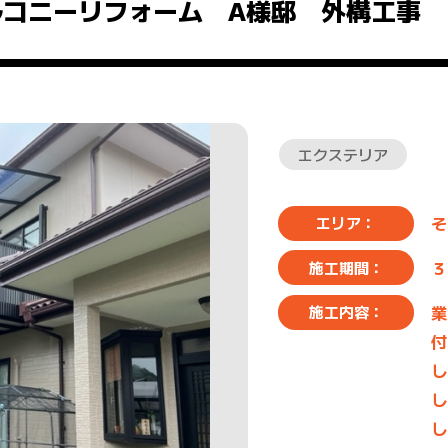
ルコニーリフォーム A様邸 外構工事 
エクステリア
そ
エリア：
３
施工期間：
業
施工内容：
付
し
し
し