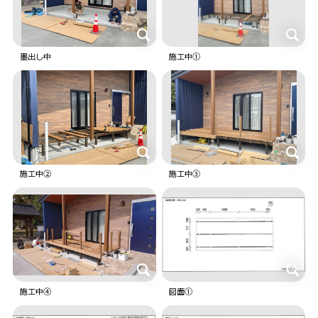
墨出し中
施工中①
施工中②
施工中③
施工中④
図面①