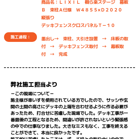
商品名：ＬＩＸＩＬ 樹ら楽ステージ 幕板
Ｂ 束柱Ａ仕様 Ｗ４８５５×Ｄ２０２０
縦張り
デッキフェンスクロスパネルＴ－１０
施工過程：
墨出し→ 束柱、大引き設置 → 床板の取
付 → デッキフェンス取付 → 幕板取
付 → 完成
弊社施工担当より
－この現場について－
施主様が車いすを使用されている方でしたので、サッシや玄
関の土間の高さにデッキの上端を合わせるように作る必要が
あったため、打合せに苦慮した現場でした。デッキ工事が一
番最後の工程となるため、間違いが許されないという緊張感
の中での仕事なりました。大きなミスもなく、工事を終える
ことができて、本当に良かったです。
施工的に苦慮したところは、ポーチ柱との取り合いの中で、