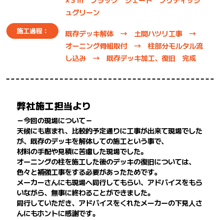
ュグリーン
施工過程：
既存デッキ解体 → 土間ハツリ工事 →
オーニング骨組取付 → 柱部分モルタル流
し込み → 既存デッキ加工、復旧 完成
弊社施工担当より
－今回の現場について－
天候にも恵まれ、比較的予定通りに工事が出来て現場でした
が、既存のデッキを解体しての施工という事で、
材料の手配や見積に苦慮した現場でした。
オーニングの柱を施工した後のデッキの復旧については、
色々と補強工事をする必要があったためです。
メーカーさんにも現場へ同行してもらい、アドバイスをもら
いながら、無事に終わることができました。
同行していただき、アドバイスをくれたメーカーの下見人さ
んにもホントに感謝です。