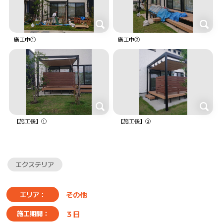
施工中①
施工中②
【施工後】①
【施工後】②
エクステリア
その他
エリア：
３日
施工期間：