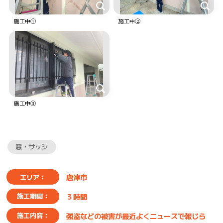
施工中①
施工中②
施工中③
窓・サッシ
唐津市
エリア：
３時間
施工期間：
強盗などの被害が最近よくニュースで報じら
施工内容：