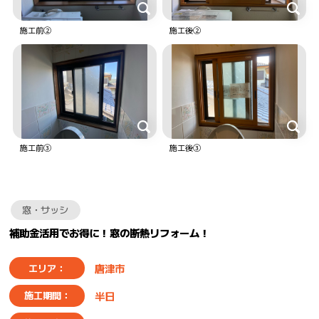
施工前②
施工後②
施工前➂
施工後➂
窓・サッシ
補助金活用でお得に！窓の断熱リフォーム！
唐津市
エリア：
半日
施工期間：