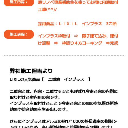
窓リノベ事業補助金を使ってお得に内窓取付
施工内容：
工事(^^)/
採用商品：ＬＩＸＩＬ インプラス 3カ所
施工過程：
インプラス枠取付 ⇒ 障子建て込み、建付
け調整 ⇒ 枠廻り４方コーキング ⇒完成
弊社施工担当より
LIXILの人気商品【 二重窓 インプラス 】
二重窓とは、内窓・二重サッシとも呼ばれ今ある窓の内側に
取り付ける室内用の窓です。
インプラスを取付けることで今ある窓との間の空気層が断熱
効果や防音効果を生み出します。
さらにインプラスはアルミの約1/1000の熱伝導率の樹脂で
できているため、高い断熱効果と防露効果を発揮します！