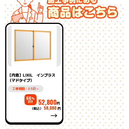
【内窓】LIXIL インプラス
（マドタイプ）
工事期間：0.5日～
66
%
52,800
OFF
円
58,080
（税込）
円