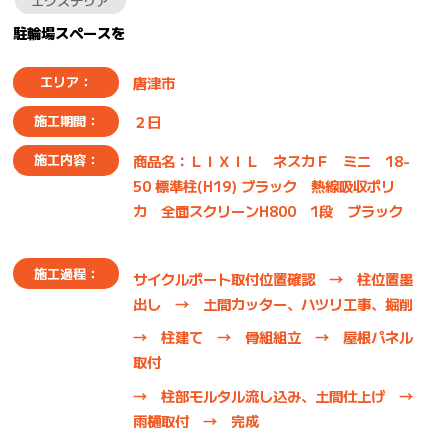
エクステリア
駐輪場スペースを
唐津市
エリア：
２日
施工期間：
商品名：ＬＩＸＩＬ ネスカＦ ミニ 18-
施工内容：
50 標準柱(H19) ブラック 熱線吸収ポリ
カ 全面スクリーンH800 1段 ブラック
施工過程：
サイクルポート取付位置確認 → 柱位置墨
出し → 土間カッター、ハツリ工事、掘削
→ 柱建て → 骨組組立 → 屋根パネル
取付
→ 柱部モルタル流し込み、土間仕上げ →
雨樋取付 → 完成