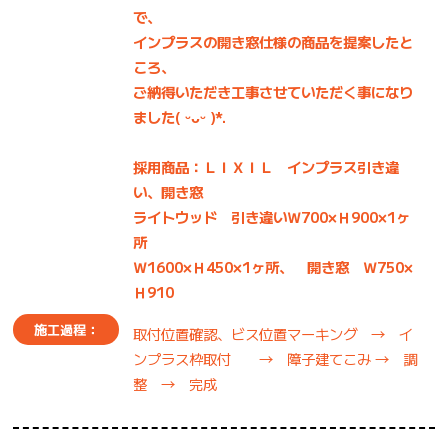
で、
インプラスの開き窓仕様の商品を提案したと
ころ、
ご納得いただき工事させていただく事になり
ました( ᵕᴗᵕ )*.
採用商品：ＬＩＸＩＬ インプラス引き違
い、開き窓
ライトウッド 引き違いＷ700×Ｈ900×1ヶ
所
Ｗ1600×Ｈ450×1ヶ所、 開き窓 Ｗ750×
Ｈ910
施工過程：
取付位置確認、ビス位置マーキング → イ
ンプラス枠取付 → 障子建てこみ → 調
整 → 完成