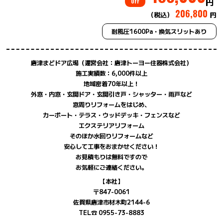
円
OFF
206,800
（税込）
円
耐風圧1600Pa・換気スリットあり
唐津まどドア広場（運営会社：唐津トーヨー住器株式会社）
施工実績数：6,000件以上
地域密着70年以上！
外窓・内窓・玄関ドア・玄関引き戸・シャッター・雨戸など
窓周りリフォームをはじめ、
カーポート・テラス・ウッドデッキ・フェンスなど
エクステリアリフォーム
そのほか水回りリフォームなど
安心して工事をおまかせください！
お見積もりは無料ですので
お気軽にご連絡ください。
【本社】
〒847-0061
佐賀県唐津市材木町2144-6
TEL☎ 0955-73-8883