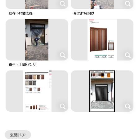
既存下枠撤去後
新規枠取付け
養生・土間ハツリ
玄関ドア