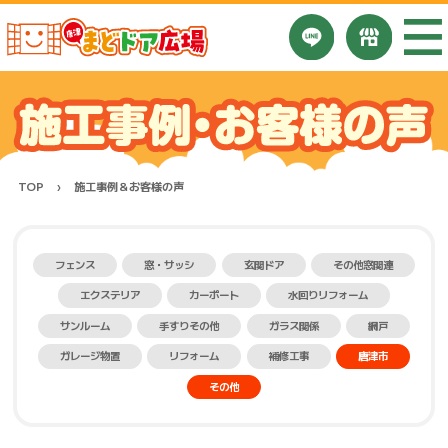
TOP
施工事例＆お客様の声
フェンス
窓・サッシ
玄関ドア
その他窓関連
エクステリア
カーポート
水回りリフォーム
サンルーム
手すりその他
ガラス関係
網戸
ガレージ物置
リフォーム
補修工事
唐津市
その他